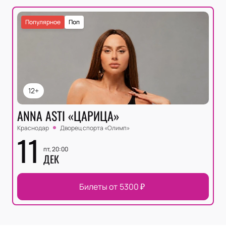
Популярное
Поп
12+
ANNA ASTI «ЦАРИЦА»
Краснодар
Дворец спорта «‎Олимп»
11
пт, 20:00
ДЕК
Билеты от
5300
₽