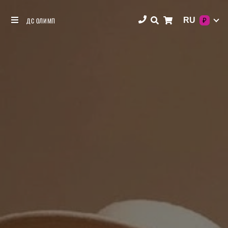
RU
ДС ОЛИМП
₽