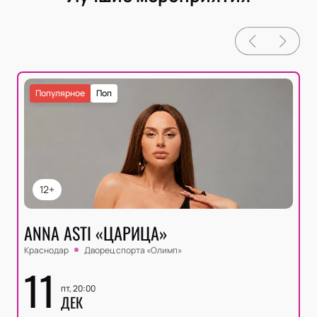
Популярное
Поп
12+
ANNA ASTI «ЦАРИЦА»
Краснодар
Дворец спорта «‎Олимп»
11
пт, 20:00
ДЕК