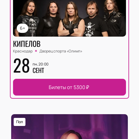
6+
КИПЕЛОВ
Краснодар
Дворец спорта «‎Олимп»
28
пн, 20:00
СЕНТ
Билеты от
5300
₽
Поп