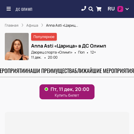
RU
ДС ОЛИМП
₽
Главная
Афиша
Anna Asti «Цариц...
Популярное
Anna Asti «Царица» в ДС Олимп
Дворец спорта «‎Олимп»
Поп
12+
11 дек.
20:00
МЕРОПРИЯТИИ
НАШИ ПРЕИМУЩЕСТВА
БЛИЖАЙШИЕ МЕРОПРИЯТИЯ