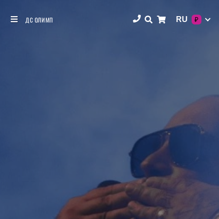
RU
ДС ОЛИМП
₽