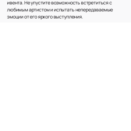
ивента. Не упустите возможность встретиться с
любимым артистом и испытать непередаваемые
эмоции от его яркого выступления.
Наверх
ДС ОЛИМП
Афиша
Новости
ДС Олимп