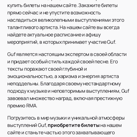
купить билеты на нашем сайте. Закажите билеты
прямо сейчас и не упустите возможность
насладиться великолепными выступлениями этого
талантливого артиста. На нашем сайте вы всегда
найдете актуальное расписание и афишу
мероприятий, в которых принимает участие Guf.
Guf является настоящим экспертом в своей области
и придает особый стиль каждой своей песне. Его
тексты поражают своей глубиной и
эмоциональностью, а харизма и энергия артиста
неподдельны. Благодаря своему нестандартному
подходу к музыке и неповторимым выступлениям, Guf
завоевал множество наград, включая престижную
премию RMA.
Погрузитесь в мир музыки и уникальной атмосферы
выступлений Guf,
приобретите билеты
на нашем
сайте и станьте частью этого захватывающего