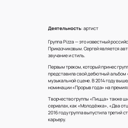
Деятельность
:
артист
Группа Pizza — это известный росси
Приказчиковым. Сергей является авт
звучание и стиль.
Первым треком, который принес групп
представила свой дебютный альбом «
музыкальной сцене. В 2014 году выше
номинации «Прорыв года» на премиях
Творчество группы «Пицца» также шир
сериалах, как «Молодёжка», «Два отц
2016 году группа выпустила третий 
карьеру.