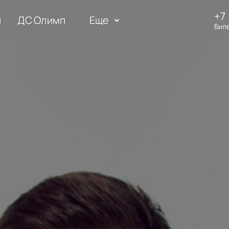
+7 
и
ДС Олимп
Еще
Бил