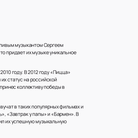
нтливым музыкантом Сергеем
то придает их музыке уникальное
010 году. В 2012 году «Пицца»
их статус на российской
 принес коллективу победы в
звучат в таких популярных фильмах и
», «Завтрак у папы» и «Бармен». В
жил их успешную музыкальную