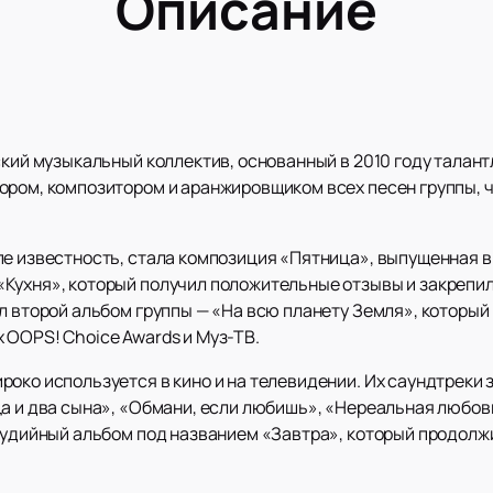
Описание
йский музыкальный коллектив, основанный в 2010 году тала
ором, композитором и аранжировщиком всех песен группы, ч
е известность, стала композиция «Пятница», выпущенная в 2
Кухня», который получил положительные отзывы и закрепил 
л второй альбом группы — «На всю планету Земля», который
 OOPS! Choice Awards и Муз-ТВ.
око используется в кино и на телевидении. Их саундтреки 
а и два сына», «Обмани, если любишь», «Нереальная любовь
студийный альбом под названием «Завтра», который продол