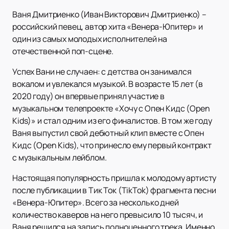
Ваня Дмитриенко (Иван Викторович Дмитриенко) –
российский певец, автор хита «Венера-Юпитер» и
один из самых молодых исполнителей на
отечественной поп-сцене.
Успех Вани не случаен: с детства он занимался
вокалом и увлекался музыкой. В возрасте 15 лет (в
2020 году) он впервые принял участие в
музыкальном телепроекте «Хочу с Опен Кидс (Open
Kids)» и стал одним из его финалистов. В том же году
Ваня выпустил свой дебютный клип вместе с Опен
Кидс (Open Kids), что принесло ему первый контракт
с музыкальным лейблом.
Настоящая популярность пришла к молодому артисту
после публикации в Тик Ток (TikTok) фрагмента песни
«Венера-Юпитер». Всего за несколько дней
количество каверов на него превысило 10 тысяч, и
Ваня решился на запись полноценного трека. Именно