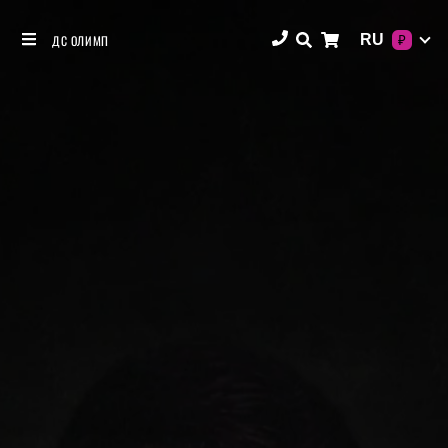
RU
ДС ОЛИМП
₽