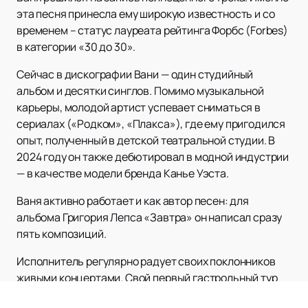
эта песня принесла ему широкую известность и со
временем – статус лауреата рейтинга Форбс (Forbes)
в категории «30 до 30».
Сейчас в дискографии Вани — один студийный
альбом и десятки синглов. Помимо музыкальной
карьеры, молодой артист успевает сниматься в
сериалах («Родком», «Плакса»), где ему пригодился
опыт, полученный в детской театральной студии. В
2024 году он также дебютировал в модной индустрии
— в качестве модели бренда Канье Уэста.
Ваня активно работает и как автор песен: для
альбома Григория Лепса «Завтра» он написал сразу
пять композиций.
Исполнитель регулярно радует своих поклонников
живыми концертами. Свой первый гастрольный тур
он провёл в 2023 году. Впереди — грандиозные планы,