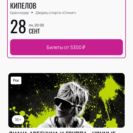
КИПЕЛОВ
Краснодар
Дворец спорта «‎Олимп»
28
пн, 20:00
СЕНТ
Билеты от
5300
₽
Рок
16+