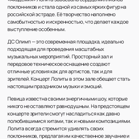
поклонников и стала одной из самых ярких фигур на
российской эстраде. Её творчество наполнено
самобытностью и искренностью, что делает каждое
выступление особенным.
ДС Олимп — это современная площадка, идеально
подходящая для проведения масштабных
музыкальных мероприятий. Просторный зал и
передовое техническое оснащение создают
отличные условия как для артистов, так и для
зрителей. Концерт Лолиты в этом зале обещает стать
настоящим праздником музыки и эмоций.
Певица известна своими энергичными шоу, которые
никого не оставляют равнодушным. На предстоящем
концерте зрители смогут насладиться как давно
полюбившимися хитами, так и новыми композициями.
Лолита всегда стремится удивлять своих
поклонников, предлагая им качественное звучание и