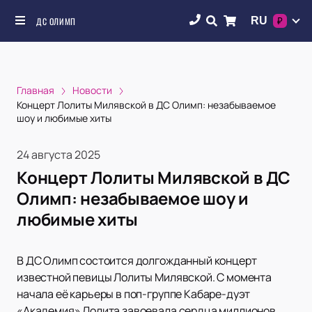
RU
ДС ОЛИМП
₽
Главная
Новости
Концерт Лолиты Милявской в ДС Олимп: незабываемое
шоу и любимые хиты
24 августа 2025
Концерт Лолиты Милявской в ДС
Олимп: незабываемое шоу и
любимые хиты
В ДС Олимп состоится долгожданный концерт
известной певицы Лолиты Милявской. С момента
начала её карьеры в поп-группе Кабаре-дуэт
«Академия» Лолита завоевала сердца миллионов