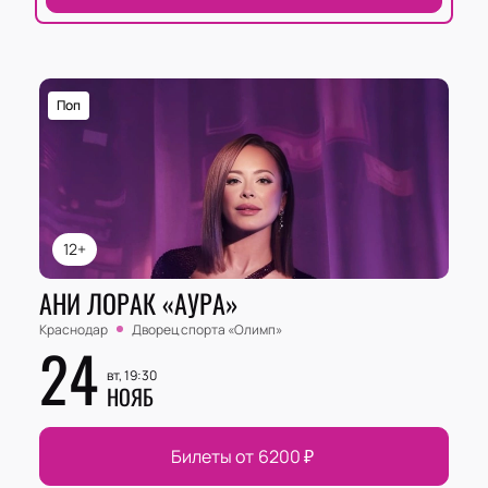
Поп
12+
АНИ ЛОРАК «АУРА»
Краснодар
Дворец спорта «‎Олимп»
24
вт, 19:30
НОЯБ
Билеты от
6200
₽