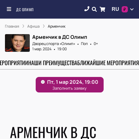
RU
ДС ОЛИМП
₽
Главная
Афиша
Арменчик
Арменчик в ДС Олимп
Дворец спорта «‎Олимп»
Поп
0+
1 мар. 2024
19:00
МЕРОПРИЯТИИ
НАШИ ПРЕИМУЩЕСТВА
БЛИЖАЙШИЕ МЕРОПРИЯТИЯ
АРМЕНЧИК В ДС