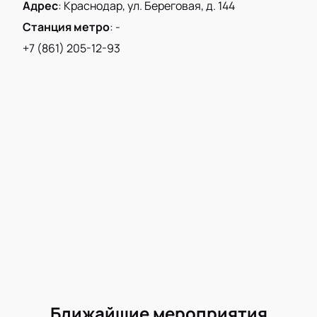
Адрес
:
Краснодар, ул. Береговая, д. 144
отличного настроения. Будьте в курсе последних
новостей и актуальной информации о концерте
Станция метро
:
-
Арменчика, следите за страницей мероприятия на
+7 (861) 205-12-93
нашем сайте.
Ближайшие мероприятия