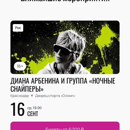
Рок
16+
ДИАНА АРБЕНИНА И ГРУППА «НОЧНЫЕ
СНАЙПЕРЫ»
Краснодар
Дворец спорта «‎Олимп»
16
ср, 19:00
СЕНТ
Билеты от
6200
₽