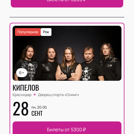
Популярное
Рок
6+
КИПЕЛОВ
Краснодар
Дворец спорта «‎Олимп»
28
пн, 20:00
СЕНТ
Билеты от
5300
₽