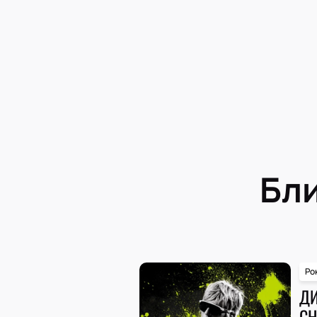
Бл
Ро
ДИ
С