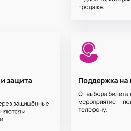
продаже.
 и защита
Поддержка на 
От выбора билета 
мероприятие — под
через защищённые
телефону.
аняются и
и.