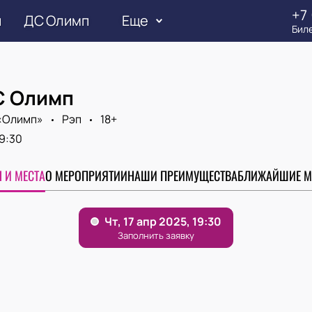
+7 
и
ДС Олимп
Еще
Бил
С Олимп
«‎Олимп»
Рэп
18+
9:30
 И МЕСТА
О МЕРОПРИЯТИИ
НАШИ ПРЕИМУЩЕСТВА
БЛИЖАЙШИЕ М