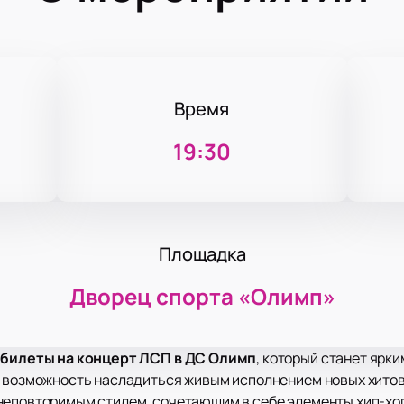
Время
19:30
Площадка
Дворец спорта «‎Олимп»
 билеты на концерт ЛСП в ДС Олимп
, который станет ярк
я возможность насладиться живым исполнением новых хитов
неповторимым стилем, сочетающим в себе элементы хип-хоп