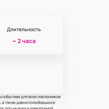
Длительность
~
2 часа
им событием для всех поклонников
, а также давно полюбившихся
а, поп-музыки и электронной