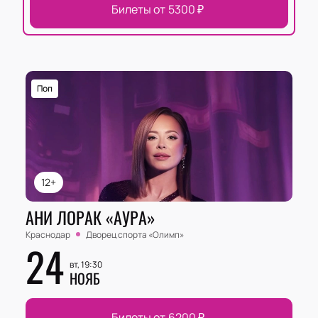
Билеты от
5300
₽
Поп
12+
АНИ ЛОРАК «АУРА»
Краснодар
Дворец спорта «‎Олимп»
24
вт, 19:30
НОЯБ
Билеты от
6200
₽