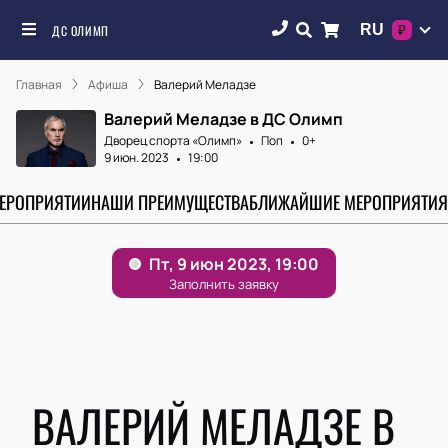
RU
ДС ОЛИМП
₽
Главная
Афиша
Валерий Меладзе
Валерий Меладзе в ДС Олимп
Дворец спорта «‎Олимп»
Поп
0+
9 июн. 2023
19:00
МЕРОПРИЯТИИ
НАШИ ПРЕИМУЩЕСТВА
БЛИЖАЙШИЕ МЕРОПРИЯТИЯ
ВАЛЕРИЙ МЕЛАДЗЕ В