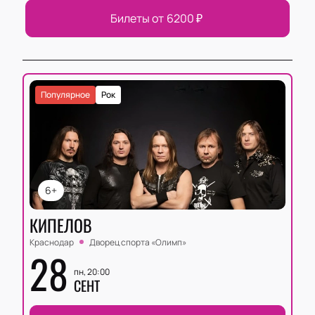
Билеты от
6200
₽
Популярное
Рок
6+
КИПЕЛОВ
Краснодар
Дворец спорта «‎Олимп»
28
пн, 20:00
СЕНТ